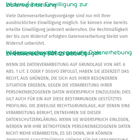
Widerruf Ihrer Einwilligung zur Datenverarbeitung
Viele Datenverarbeitungsvorgänge sind nur mit Ihrer
ausdrücklichen Einwilligung möglich. Sie können eine bereits
erteilte Einwilligung jederzeit widerrufen. Die Rechtmäßigkeit
der bis zum Widerruf erfolgten Datenverarbeitung bleibt vom
Widerruf unberührt.
Widerspruchsrecht gegen die Datenerhebung in besonderen Fällen sowie gegen Direktwerbung (Art. 21 DSGVO)
WENN DIE DATENVERARBEITUNG AUF GRUNDLAGE VON ART. 6
ABS. 1 LIT. E ODER F DSGVO ERFOLGT, HABEN SIE JEDERZEIT DAS
RECHT, AUS GRÜNDEN, DIE SICH AUS IHRER BESONDEREN
SITUATION ERGEBEN, GEGEN DIE VERARBEITUNG IHRER
PERSONENBEZOGENEN DATEN WIDERSPRUCH EINZULEGEN; DIES
GILT AUCH FÜR EIN AUF DIESE BESTIMMUNGEN GESTÜTZTES
PROFILING. DIE JEWEILIGE RECHTSGRUNDLAGE, AUF DENEN EINE
VERARBEITUNG BERUHT, ENTNEHMEN SIE DIESER
DATENSCHUTZERKLÄRUNG. WENN SIE WIDERSPRUCH EINLEGEN,
WERDEN WIR IHRE BETROFFENEN PERSONENBEZOGENEN DATEN
NICHT MEHR VERARBEITEN, ES SEI DENN, WIR KÖNNEN